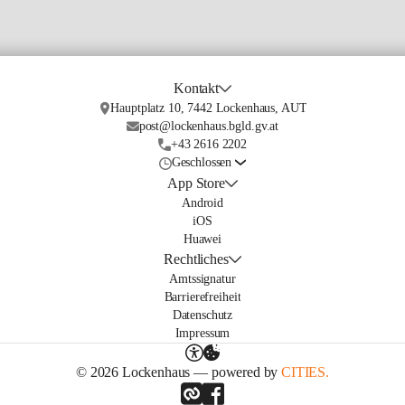
Kontakt
Hauptplatz 10, 7442 Lockenhaus, AUT
post@lockenhaus.bgld.gv.at
+43 2616 2202
Geschlossen
App Store
Android
iOS
Huawei
Rechtliches
Amtssignatur
Barrierefreiheit
Datenschutz
Impressum
© 2026 Lockenhaus — powered by
CITIES.