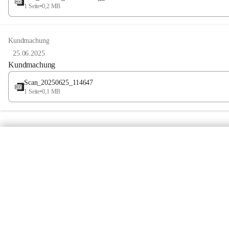
1 Seite
•
0,2 MB
Kundmachung
25.06.2025
Kundmachung
Scan_20250625_114647
1 Seite
•
0,1 MB