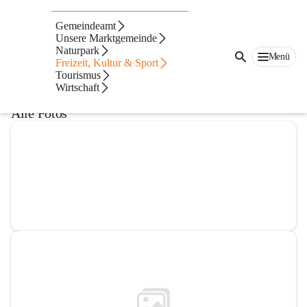
1. BGLD Bogenschützen
Gemeindeamt
Unsere Marktgemeinde
@1-bgld-bogenschutzen
Naturpark
Bogensportverein
Menü
Freizeit, Kultur & Sport
Tourismus
In CITIES öffnen
Wirtschaft
Alle Fotos