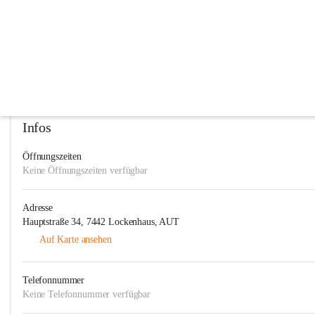
Freiwillige Feuerwehr Hochstraß
@freiwillige-feuerwehr-hochstrass
Feuerwehr, Verein
In CITIES öffnen
Infos
Öffnungszeiten
Keine Öffnungszeiten verfügbar
Adresse
Hauptstraße 34, 7442 Lockenhaus, AUT
Auf Karte ansehen
Telefonnummer
Keine Telefonnummer verfügbar