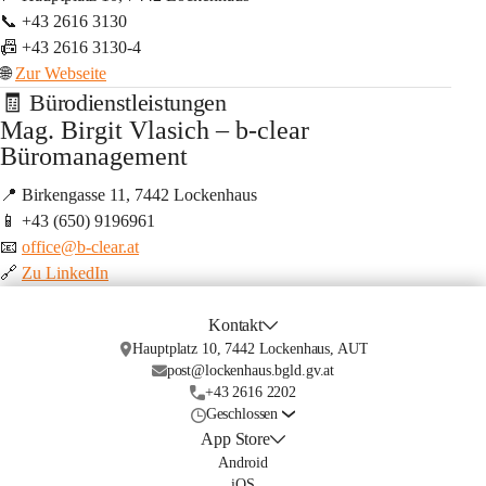
📞 +43 2616 3130
📠 +43 2616 3130-4
🌐 
Zur Webseite
🧾 Bürodienstleistungen
Mag. Birgit Vlasich – b-clear 
Büromanagement
📍 Birkengasse 11, 7442 Lockenhaus
📱 +43 (650) 9196961
📧 
office@b-clear.at
🔗 
Zu LinkedIn
Kontakt
Hauptplatz 10, 7442 Lockenhaus, AUT
post@lockenhaus.bgld.gv.at
+43 2616 2202
Geschlossen
App Store
Android
iOS