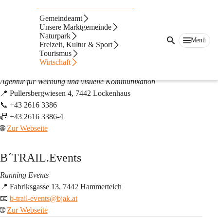
Auf dieser Seite
Gemeindeamt
Gewerbe
Unsere Marktgemeinde
Naturpark
Menü
Freizeit, Kultur & Sport
🎨 Werbung, Medien & Events
Tourismus
a4grafik.at | Sadbina Pichlmayer
Wirtschaft
Agentur für Werbung und visuelle Kommunikation
📍 Pullersbergwiesen 4, 7442 Lockenhaus
📞 +43 2616 3386
📠 +43 2616 3386-4
🌐 
Zur Webseite
B´TRAIL.Events
Running Events
📍 Fabriksgasse 13, 7442 Hammerteich
📧 
b-trail-events@bjak.at
🌐 
Zur Webseite