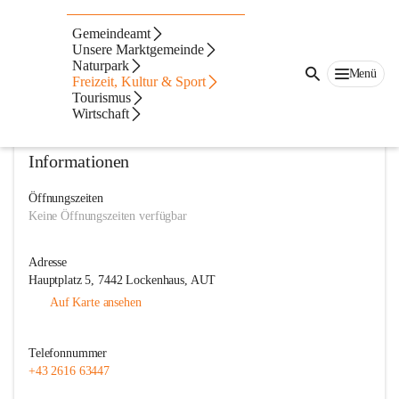
Pfarre Lockenhaus
Gemeindeamt
Unsere Marktgemeinde
@pfarramt-lockenhaus
Naturpark
Verein, Pfarre
Menü
Freizeit, Kultur & Sport
Tourismus
In CITIES öffnen
Wirtschaft
Informationen
Öffnungszeiten
Keine Öffnungszeiten verfügbar
Adresse
Hauptplatz 5, 7442 Lockenhaus, AUT
Auf Karte ansehen
Telefonnummer
+43 2616 63447