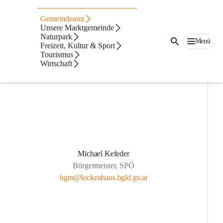
Auf dieser Seite
Gemeindeamt
Gemeindevertretung
Unsere Marktgemeinde
Naturpark
Menü
Freizeit, Kultur & Sport
Gemeindevorstand
Tourismus
Wirtschaft
Michael Kefeder
Bürgermeister, SPÖ
bgm@lockenhaus.bgld.gv.at