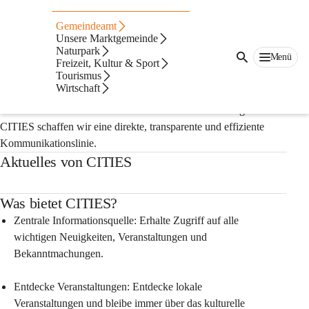
Auf dieser Seite
Gemeindeamt
Unsere Marktgemeinde
Wir sind bei CITIES! Und Du?
Naturpark
Menü
CITIES ist die offizielle digitale Plattform unserer 
Freizeit, Kultur & Sport
Tourismus
Stadt/Gemeinde, mit welcher wir die Kommunikation zwischen 
Wirtschaft
Verwaltung, unseren Bürgerinnen und Bürgern sowie regionalen 
Betrieben & Vereinen verbessern. Durch die Einführung von 
CITIES schaffen wir eine direkte, transparente und effiziente 
Kommunikationslinie.
Aktuelles von CITIES
Was bietet CITIES?
Zentrale Informationsquelle: Erhalte Zugriff auf alle 
wichtigen Neuigkeiten, Veranstaltungen und 
Bekanntmachungen.
Entdecke Veranstaltungen: Entdecke lokale 
Veranstaltungen und bleibe immer über das kulturelle 