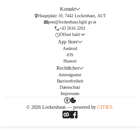
Kontakt
Hauptplatz 10, 7442 Lockenhaus, AUT
post@lockenhaus.bgld.gv.at
+43 2616 2202
Öffnet bald
App Store
Android
iOS
Huawei
Rechtliches
Amtssignatur
Barrierefreiheit
Datenschutz
Impressum
© 2026 Lockenhaus — powered by
CITIES.