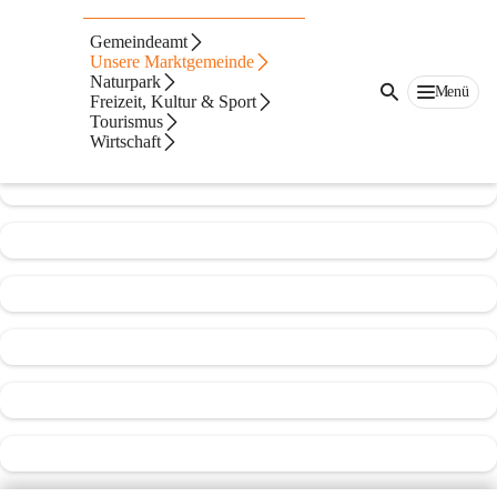
Freiwillige Feuerwehr Lockenhaus
Gemeindeamt
Unsere Marktgemeinde
@freiwillige-feuerwehr-lockenhaus
Naturpark
Feuerwehr, Verein
Menü
Freizeit, Kultur & Sport
Tourismus
In CITIES öffnen
Wirtschaft